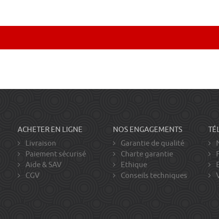
ACHETER EN LIGNE
NOS ENGAGEMENTS
TÉ
Livraison
Garantie de qualité
N
Paiement sécurisé
Charte garantie
F
Aide & SAV
Ethique
E
CGV
Conseils techniques
V