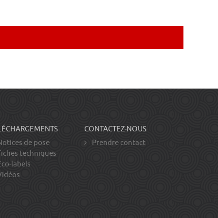
LÉCHARGEMENTS
CONTACTEZ-NOUS
otices de pose
Prendre contact
iches techniques
co-labels
idéos