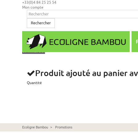
+33(0)4 84 25 25 54
Mon compte
Rechercher
Mon panier
(vide)
Aucun produit
0,00 €
Total
Commander
Produit ajouté au panier a
Quantité
Ecoligne Bambou
>
Promotions