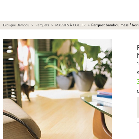
Parquet bambou massif hori
Ecoligne Bambou
>
Parquets
>
MASSIFS À COLLER
>
1
R
C