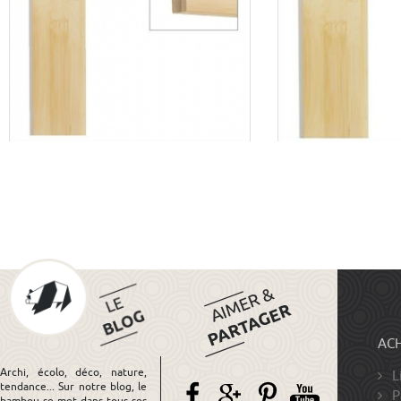
ACH
Archi, écolo, déco, nature,
L
tendance... Sur notre blog, le
P