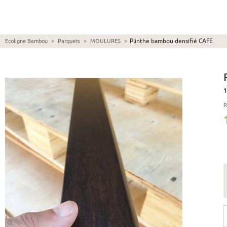
Plinthe bambou densifié CAFE
Ecoligne Bambou
>
Parquets
>
MOULURES
>
1
R