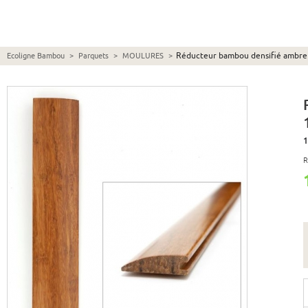
Réducteur bambou densifié ambr
Ecoligne Bambou
>
Parquets
>
MOULURES
>
1
R