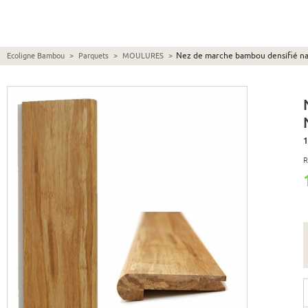
Nez de marche bambou densifié na
Ecoligne Bambou
>
Parquets
>
MOULURES
>
1
R